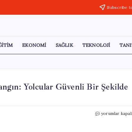
Subscribe t
ĞİTİM
EKONOMİ
SAĞLIK
TEKNOLOJİ
TANI
ngın: Yolcular Güvenli Bir Şekilde
Sarıyer’de
yorumlar kapal
İETT
Otobüsünde
Yangın: