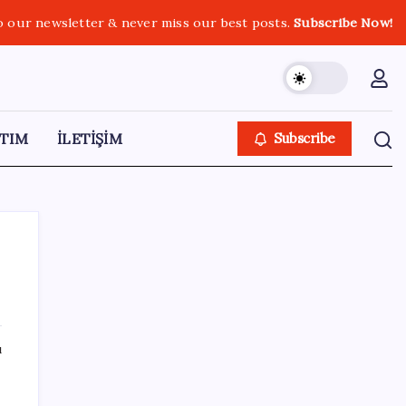
o our newsletter & never miss our best posts.
Subscribe Now!
TIM
İLETİŞİM
Subscribe
SON YAZILAR
ı
Hazine nakit gerçekleşmeleri 395,7 milyar
TL açık verdi