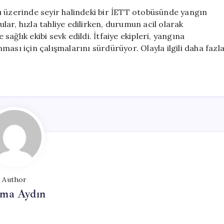
Yolcular
u üzerinde seyir halindeki bir İETT otobüsünde yangın
Güvenli
ar, hızla tahliye edilirken, durumun acil olarak
Bir
 sağlık ekibi sevk edildi. İtfaiye ekipleri, yangına
Şekilde
ası için çalışmalarını sürdürüyor. Olayla ilgili daha fazl
Tahliye
Edildi
için
Author
tma Aydın