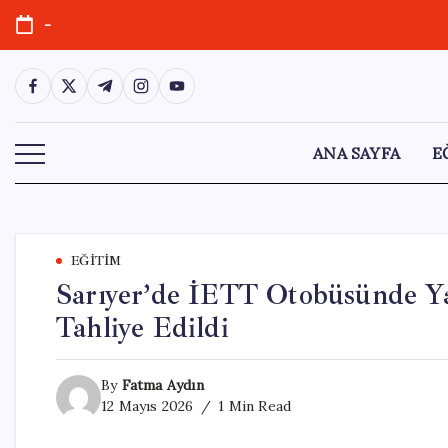
Skip
-
to
content
https://www.facebook.com/
https://twitter.com/
https://t.me/
https://www.instagram.com/
https://youtube.com/
ANA SAYFA
E
EĞITIM
Sarıyer’de İETT Otobüsünde Ya
Tahliye Edildi
By
Fatma Aydın
12 Mayıs 2026
1 Min Read