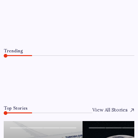
EKONOMI
SpaceX roketi Ay’a düştü
By
Fatma Aydın
6 Ağustos 2026
Trending
SpaceX roketi Ay’a düştü
6 Ağustos 2026
0
Top Stories
View All Stories