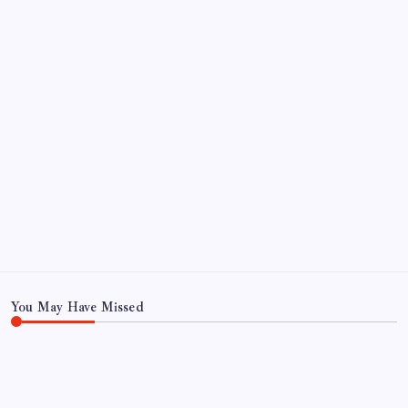
Sayaç
Kategoriler
Eğitim
Ekonomi
Haber
Sağlık
Teknoloji
You May Have Missed