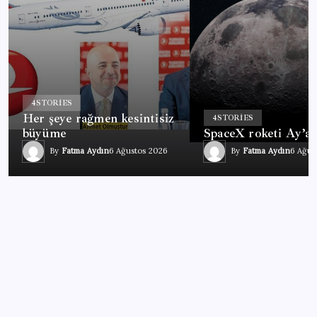
4
STORIES
Her şeye rağmen kesintisiz
4
STORIES
büyüme
SpaceX roketi Ay’a
By
Fatma Aydın
6 Ağustos 2026
By
Fatma Aydın
6 Ağus