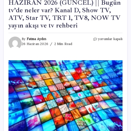
HAZİRAN 2026 (GÜNCEL) || Bugün
tv’de neler var? Kanal D, Show TV,
ATV, Star TV, TRT 1, TV8, NOW TV
yayın akışı ve tv rehberi
TV
By
Fatma Aydın
yorumlar kapalı
YAYIN
26 Haziran 2026
2 Min Read
AKIŞI
LİSTESİ
26
HAZİRAN
2026
(GÜNCEL)
||
Bugün
tv’de
neler
var?
Kanal
D,
Show
TV,
ATV,
Star