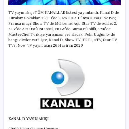
TV,
TRT
1,
TV yayın akışı TÜM KANALLAR listesi yayımlandı. Kanal D’de
TV8,
Kuralsız Sokaklar, TRT 1’de 2026 FIFA Dünya Kupası Norveç –
NOW
Fransa maçı, Show TV’de Muhtemel Aşk, Star TV’de Adalet 2,
TV
ATV’de Altı Üstü İstanbul, NOW’de Bursa Bülbülü, TV8’de
yayın
MasterChef Türkiye yarışması yer alacak. Peki, bugün tv’de
akışı
hangi diziler var? İşte, Kanal D, Show TV, TRT1, ATV, Star TV,
ve
TV8, Now TV yayın akışı 26 Haziran 2026
tv
rehberi
için
KANAL D YAYIN AKIŞI
09:00 Neler Oluyor Hayatta