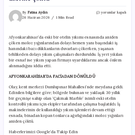
Afyonkarahisar’da
By
Fatma Aydın
yorumlar kapalı
yıkım
26 Haziran 2026
1 Min Read
kabusa
döndü!
Tonlarca
Afyonkarahisar’da eski bir otelin yıkımı esnasında aniden
moloz
çöken moloz yığınlarından dolayı hemen yanı başındaki iş
iş
hanının
hanındaki bazı dükkanların duvarları çökerken, yaşanan
üzerine
tehlikeden dolayı yıkım çalışmaları durduruldu. İş yeri yıkılan
çöktü
bir esnaf ise yıkım yapan firmayı uyardıklarını ancak önlem
için
alınmadığını iddia etti.
AFYONKARAHİSAR’DA FACİADAN DÖNÜLDÜ
Olay, kent merkezi Dumlupınar Mahallesi’nde meydana geldi.
Edinilen bilgilere göre; bölgede bulunan ve yaklaşık 30 yıllık
bir geçmişe sahip olan ‘Çakmak Marble’ isimli eski otelin
kontrollü yıkımı için ekipler tarafından çalışma başlatıldı. İş
makinelerinin de kullanıldığı yıkım işlemleri devam ettiği
esnada, binadan kopan tonlarca ağırlığındaki moloz yığınları
aniden çöktü.
Haberlerimizi Google’da Takip Edin