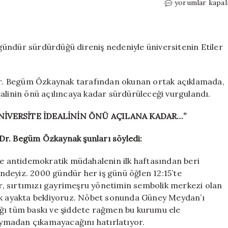
Boğaziçi
yorumlar kapal
Direnişi’nde
2000.
gün:
‘Türkiye’de
ündür sürdürdüğü direniş nedeniyle üniversitenin Etiler
özgür
üniversite
idealinin
. Dr. Begüm Özkaynak tarafından okunan ortak açıklamada,
önü
alinin önü açılıncaya kadar sürdürüleceği vurgulandı.
açılana
kadar,
NİVERSİTE İDEALİNİN ÖNÜ AÇILANA KADAR…”
direnişi
sürdürmeye
Dr. Begüm Özkaynak şunları söyledi:
kararlıyız’
için
 ve antidemokratik müdahalenin ilk haftasından beri
deyiz. 2000 gündür her iş günü öğlen 12:15’te
, sırtımızı gayrimeşru yönetimin sembolik merkezi olan
rak ayakta bekliyoruz. Nöbet sonunda Güney Meydan’ı
ığı tüm baskı ve şiddete rağmen bu kurumu ele
ymadan çıkamayacağını hatırlatıyor.