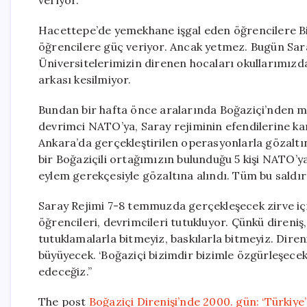
veriyor.
Hacettepe’de yemekhane işgal eden öğrencilere Bilg
öğrencilere güç veriyor. Ancak yetmez. Bugün Sara
Üniversitelerimizin direnen hocaları okullarımızd
arkası kesilmiyor.
Bundan bir hafta önce aralarında Boğaziçi’nden 
devrimci NATO’ya, Saray rejiminin efendilerine kar
Ankara’da gerçekleştirilen operasyonlarla gözaltın
bir Boğaziçili ortağımızın bulunduğu 5 kişi NATO’ya
eylem gerekçesiyle gözaltına alındı. Tüm bu saldırı
Saray Rejimi 7-8 temmuzda gerçekleşecek zirve içi
öğrencileri, devrimcileri tutukluyor. Çünkü direniş
tutuklamalarla bitmeyiz, baskılarla bitmeyiz. Dire
büyüyecek. ‘Boğaziçi bizimdir bizimle özgürleşe
edeceğiz.”
The post
Boğaziçi Direnişi’nde 2000. gün: ‘Türkiye’