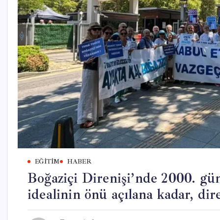
EĞITIM
HABER
Boğaziçi Direnişi’nde 2000. gün
idealinin önü açılana kadar, dir