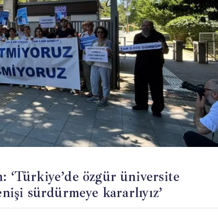
: ‘Türkiye’de özgür üniversite
enişi sürdürmeye kararlıyız’