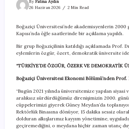
By
Fatma Aydın
26 Haziran 2026
2 Min Read
Boğaziçi Üniversitesi’nde akademisyenlerin 2000 g
Kapısı’nda öğle saatlerinde bir açıklama yapıldı.
Bir grup Boğaziçilinin katıldığı açıklamada Prof
eylemlerin özgür, özert, demokratik üniversite ide
“TÜRKİYE’DE ÖZGÜR, ÖZERK VE DEMOKRATİK Ü
Boğaziçi Üniversitesi Ekonomi Bölümü’nden Prof. 
“Bugün 2021 yılında üniversitemize yapılan siyasi
aralıksız sürdürdüğümüz direnişimizin 2000. günün
cüppelerimizi giyerek Güney Meydan’da toplanıyor
Rektörlük Binasına dönüyor, 15 dakika sessiz ola
dolduran alkışlarımız kayyım yönetimine, uygulad
geçiremediğini, o meydana hiçbir zaman utanç du