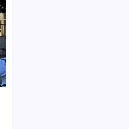
Son dakika… Menderes Belediye Başkanı
İlkay Çiçek ‘kesin ihraç’ talebiyle tedbirli
olarak disipline sevk edildi
ABD ile ticaret gerilimine rağmen artış: Çin
malları tüm dünyayı sarıyor
Salgın hızla yayıldı: 1,5 milyon koli yumurta
toplatıldı
BofA: Yatırımcı iyimserliği beş yılın en
yüksek seviyesinde
Döviz cinsi ticari kredilerde tarihi rekor
TCMB, yılın üçüncü enflasyon raporunu 13
Ağustos’ta açıklayacak
SpaceX roketi Ay’a düştü
Otomotiv devinin Türkiye şubesi sarsıldı:
Sabah uyandıklarında inanamadılar
Her şeye rağmen kesintisiz büyüme