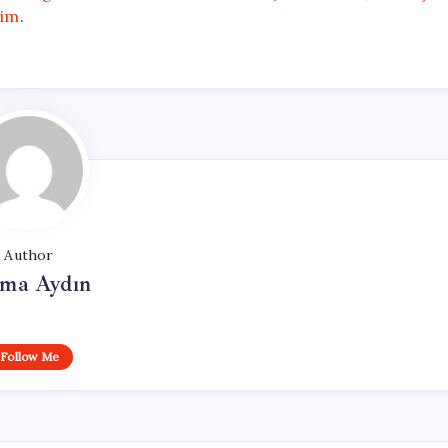
tim
.
Author
tma Aydın
Follow Me