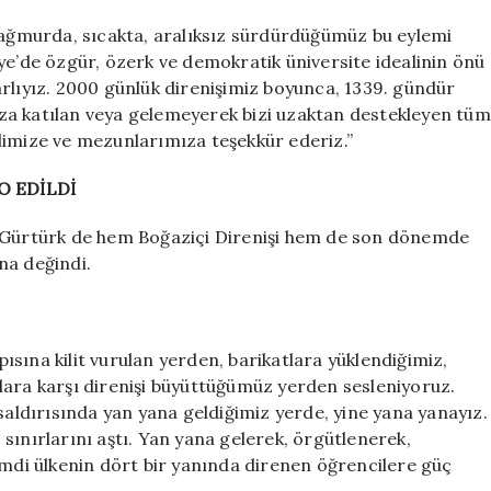
 yağmurda, sıcakta, aralıksız sürdürdüğümüz bu eylemi
ye’de özgür, özerk ve demokratik üniversite idealinin önü
arlıyız. 2000 günlük direnişimiz boyunca, 1339. gündür
za katılan veya gelemeyerek bizi uzaktan destekleyen tüm
limize ve mezunlarımıza teşekkür ederiz.”
 EDİLDİ
l Gürtürk de hem Boğaziçi Direnişi hem de son dönemde
na değindi.
sına kilit vurulan yerden, barikatlara yüklendiğimiz,
lara karşı direnişi büyüttüğümüz yerden sesleniyoruz.
saldırısında yan yana geldiğimiz yerde, yine yana yanayız.
sınırlarını aştı. Yan yana gelerek, örgütlenerek,
imdi ülkenin dört bir yanında direnen öğrencilere güç