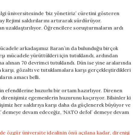
i üniversitesinde ‘biz yönetiriz’ cüretini gösteren
y Rejimi saldırılarını artırarak sürdürüyor.
an uzaklaştırılıyor. Öğrencilere soruşturmaların ardı
mücadele arkadaşımız Baran’ın da bulunduğu birçok
şı mücadele yürüttükleri için tutuklandı, ardından
a alınan 70 devrimci tutuklandı. Dün ise yine aralarında
 karşı, gözaltı ve tutuklamalara karşı gerçekleştirdikleri
ların amacı belli.
n efendilerine huzurlu bir ortam hazırlıyor. Direnen
, direnişimiz egemenlerin huzurunu kaçırıyor. Bilsinler ki
nişimiz her saldırıya karşı daha da güçlenerek büyüyor ve
cek’ demeye devam edeceğiz, ‘NATO defol’ demeye devam
de özgür üniversite idealinin önü açılana kadar, direnişi