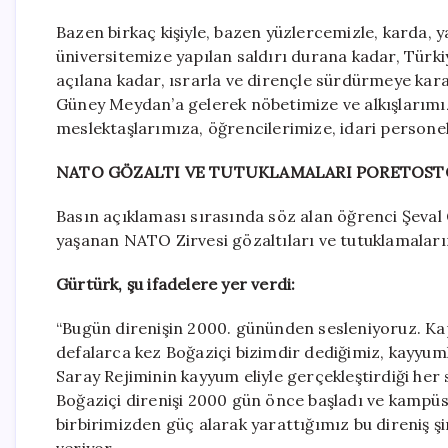
Bazen birkaç kişiyle, bazen yüzlercemizle, karda,
üniversitemize yapılan saldırı durana kadar, Türki
açılana kadar, ısrarla ve dirençle sürdürmeye kar
Güney Meydan’a gelerek nöbetimize ve alkışlarımı
meslektaşlarımıza, öğrencilerimize, idari persone
NATO GÖZALTI VE TUTUKLAMALARI PORETOSTO
Basın açıklaması sırasında söz alan öğrenci Şeva
yaşanan NATO Zirvesi gözaltıları ve tutuklamaları
Gürtürk, şu ifadelere yer verdi:
“Bugün direnişin 2000. gününden sesleniyoruz. Kapı
defalarca kez Boğaziçi bizimdir dediğimiz, kayyum
Saray Rejiminin kayyum eliyle gerçekleştirdiği her 
Boğaziçi direnişi 2000 gün önce başladı ve kampüs 
birbirimizden güç alarak yarattığımız bu direniş ş