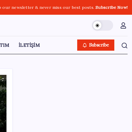
o our newsletter & never miss our best posts.
Subscribe Now!
TIM
İLETİŞİM
Subscribe
SON YAZILAR
Ona yatıran köşeyi döndü: Yılbaşından beri
en çok kazandıran oldu