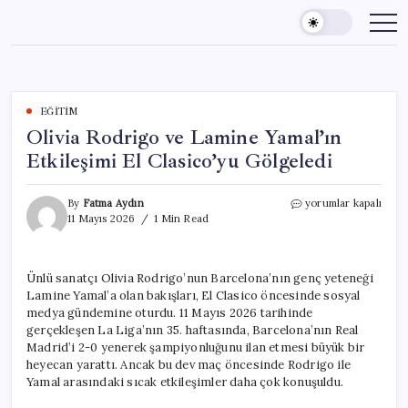
Skip
to
content
EĞITIM
Olivia Rodrigo ve Lamine Yamal’ın
Etkileşimi El Clasico’yu Gölgeledi
Olivia
By
Fatma Aydın
yorumlar kapalı
Rodrigo
11 Mayıs 2026
1 Min Read
ve
Lamine
Yamal’ın
Ünlü sanatçı Olivia Rodrigo’nun Barcelona’nın genç yeteneği
Etkileşimi
Lamine Yamal’a olan bakışları, El Clasico öncesinde sosyal
El
Clasico’yu
medya gündemine oturdu. 11 Mayıs 2026 tarihinde
Gölgeledi
gerçekleşen La Liga’nın 35. haftasında, Barcelona’nın Real
için
Madrid’i 2-0 yenerek şampiyonluğunu ilan etmesi büyük bir
heyecan yarattı. Ancak bu dev maç öncesinde Rodrigo ile
Yamal arasındaki sıcak etkileşimler daha çok konuşuldu.