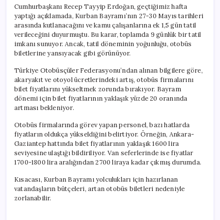
Cumhurbaşkanı Recep Tayyip Erdoğan, geçtiğimiz hafta
yaptığı açıklamada, Kurban Bayramı’nın 27-30 Mayıs tarihleri
arasında kutlanacağını ve kamu çalışanlarına ek 1,5 gün tatil
verileceğini duyurmuştu. Bu karar, toplamda 9 günlük bir tatil
imkanı sunuyor. Ancak, tatil döneminin yoğunluğu, otobüs
biletlerine yansıyacak gibi görünüyor.
Türkiye Otobüsçüler Federasyonu’ndan alınan bilgilere göre,
akaryakıt ve otoyol ücretlerindeki artış, otobüs firmalarını
bilet fiyatlarını yükseltmek zorunda bırakıyor. Bayram
dönemi için bilet fiyatlarının yaklaşık yüzde 20 oranında
artması bekleniyor.
Otobüs firmalarında görev yapan personel, bazı hatlarda
fiyatların oldukça yükseldiğini belirtiyor. Örneğin, Ankara-
Gaziantep hattında bilet fiyatlarının yaklaşık 1600 lira
seviyesine ulaştığı bildiriliyor. Van seferlerinde ise fiyatlar
1700-1800 lira aralığından 2700 liraya kadar çıkmış durumda.
Kısacası, Kurban Bayramı yolculukları için hazırlanan
vatandaşların bütçeleri, artan otobüs biletleri nedeniyle
zorlanabilir.