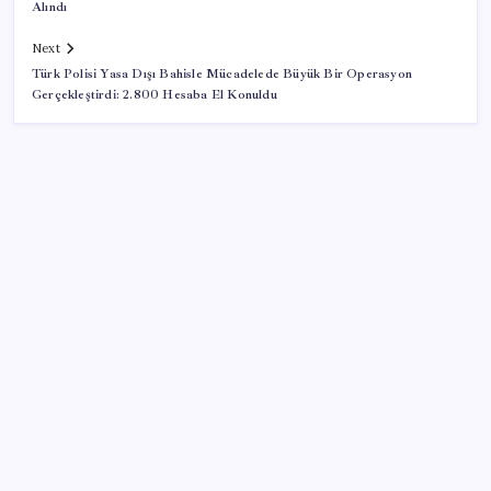
Alındı
Next
Türk Polisi Yasa Dışı Bahisle Mücadelede Büyük Bir Operasyon
Gerçekleştirdi: 2.800 Hesaba El Konuldu
SON YAZILAR
Airbnb, ürün geliştirme süreçlerinde yapay zekayı
kullanıyor
Ekran Kartı Fiyatlarına Zam Yolda: Yüzde 40’a Varan
Fiyat Artışı