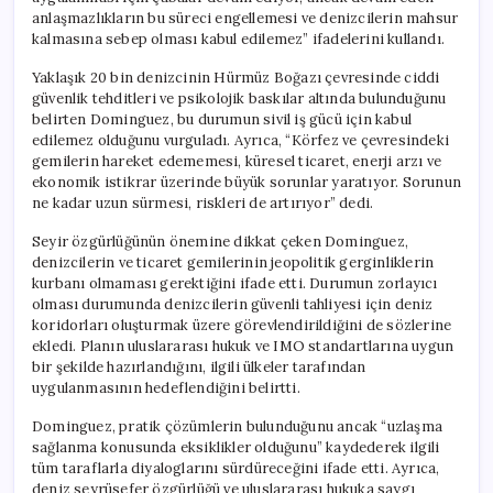
anlaşmazlıkların bu süreci engellemesi ve denizcilerin mahsur
kalmasına sebep olması kabul edilemez” ifadelerini kullandı.
Yaklaşık 20 bin denizcinin Hürmüz Boğazı çevresinde ciddi
güvenlik tehditleri ve psikolojik baskılar altında bulunduğunu
belirten Dominguez, bu durumun sivil iş gücü için kabul
edilemez olduğunu vurguladı. Ayrıca, “Körfez ve çevresindeki
gemilerin hareket edememesi, küresel ticaret, enerji arzı ve
ekonomik istikrar üzerinde büyük sorunlar yaratıyor. Sorunun
ne kadar uzun sürmesi, riskleri de artırıyor” dedi.
Seyir özgürlüğünün önemine dikkat çeken Dominguez,
denizcilerin ve ticaret gemilerinin jeopolitik gerginliklerin
kurbanı olmaması gerektiğini ifade etti. Durumun zorlayıcı
olması durumunda denizcilerin güvenli tahliyesi için deniz
koridorları oluşturmak üzere görevlendirildiğini de sözlerine
ekledi. Planın uluslararası hukuk ve IMO standartlarına uygun
bir şekilde hazırlandığını, ilgili ülkeler tarafından
uygulanmasının hedeflendiğini belirtti.
Dominguez, pratik çözümlerin bulunduğunu ancak “uzlaşma
sağlanma konusunda eksiklikler olduğunu” kaydederek ilgili
tüm taraflarla diyaloglarını sürdüreceğini ifade etti. Ayrıca,
deniz seyrüsefer özgürlüğü ve uluslararası hukuka saygı