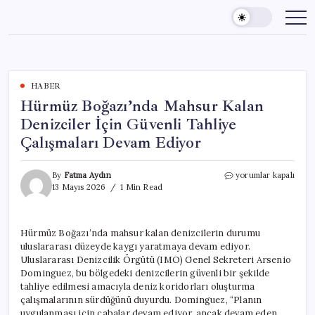
Skip
to
content
HABER
Hürmüz Boğazı’nda Mahsur Kalan
Denizciler İçin Güvenli Tahliye
Çalışmaları Devam Ediyor
Hürmüz
By
Fatma Aydın
yorumlar kapalı
Boğazı’nda
13 Mayıs 2026
1 Min Read
Mahsur
Kalan
Denizciler
Hürmüz Boğazı’nda mahsur kalan denizcilerin durumu
İçin
uluslararası düzeyde kaygı yaratmaya devam ediyor.
Güvenli
Tahliye
Uluslararası Denizcilik Örgütü (IMO) Genel Sekreteri Arsenio
Çalışmaları
Dominguez, bu bölgedeki denizcilerin güvenli bir şekilde
Devam
tahliye edilmesi amacıyla deniz koridorları oluşturma
Ediyor
çalışmalarının sürdüğünü duyurdu. Dominguez, “Planın
için
uygulanması için çabalar devam ediyor, ancak devam eden