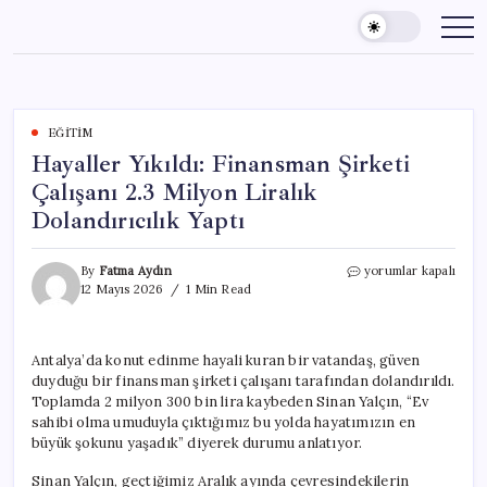
Skip
to
content
EĞITIM
Hayaller Yıkıldı: Finansman Şirketi
Çalışanı 2.3 Milyon Liralık
Dolandırıcılık Yaptı
Hayaller
By
Fatma Aydın
yorumlar kapalı
Yıkıldı:
12 Mayıs 2026
1 Min Read
Finansman
Şirketi
Çalışanı
Antalya’da konut edinme hayali kuran bir vatandaş, güven
2.3
duyduğu bir finansman şirketi çalışanı tarafından dolandırıldı.
Milyon
Liralık
Toplamda 2 milyon 300 bin lira kaybeden Sinan Yalçın, “Ev
Dolandırıcılık
sahibi olma umuduyla çıktığımız bu yolda hayatımızın en
Yaptı
büyük şokunu yaşadık” diyerek durumu anlatıyor.
için
Sinan Yalçın, geçtiğimiz Aralık ayında çevresindekilerin