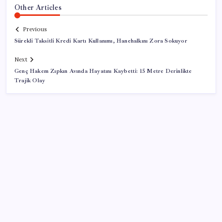
Other Articles
Previous
Sürekli Taksitli Kredi Kartı Kullanımı, Hanehalkını Zora Sokuyor
Next
Genç Hakem Zıpkın Avında Hayatını Kaybetti: 15 Metre Derinlikte
Trajik Olay
SON YAZILAR
SpaceX roketi Ay’a düştü