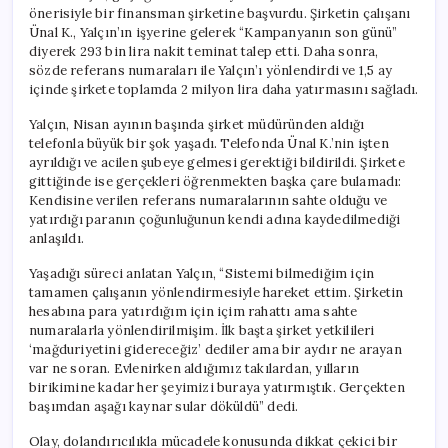
önerisiyle bir finansman şirketine başvurdu. Şirketin çalışanı
Ünal K., Yalçın’ın işyerine gelerek “Kampanyanın son günü”
diyerek 293 bin lira nakit teminat talep etti. Daha sonra,
sözde referans numaraları ile Yalçın’ı yönlendirdi ve 1,5 ay
içinde şirkete toplamda 2 milyon lira daha yatırmasını sağladı.
Yalçın, Nisan ayının başında şirket müdüründen aldığı
telefonla büyük bir şok yaşadı. Telefonda Ünal K.’nin işten
ayrıldığı ve acilen şubeye gelmesi gerektiği bildirildi. Şirkete
gittiğinde ise gerçekleri öğrenmekten başka çare bulamadı:
Kendisine verilen referans numaralarının sahte olduğu ve
yatırdığı paranın çoğunluğunun kendi adına kaydedilmediği
anlaşıldı.
Yaşadığı süreci anlatan Yalçın, “Sistemi bilmediğim için
tamamen çalışanın yönlendirmesiyle hareket ettim. Şirketin
hesabına para yatırdığım için içim rahattı ama sahte
numaralarla yönlendirilmişim. İlk başta şirket yetkilileri
‘mağduriyetini gidereceğiz’ dediler ama bir aydır ne arayan
var ne soran. Evlenirken aldığımız takılardan, yılların
birikimine kadar her şeyimizi buraya yatırmıştık. Gerçekten
başımdan aşağı kaynar sular döküldü” dedi.
Olay, dolandırıcılıkla mücadele konusunda dikkat çekici bir