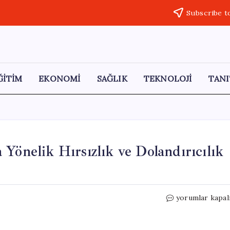
Subscribe t
ĞİTİM
EKONOMİ
SAĞLIK
TEKNOLOJİ
TANI
Yönelik Hırsızlık ve Dolandırıcılık
Çorum’da
yorumlar kapal
Hastane
Çalışanlarına
Yönelik