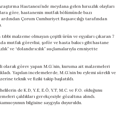
Hırsızlık
 Araştırma Hastanesi’nde meydana gelen hırsızlık olayları
ve
dialara göre, hastanenin mutfak bölümünde bazı
Dolandırıcılık
n ardından Çorum Cumhuriyet Başsavcılığı tarafından
Operasyonu:
ı.
7
Gözaltı
tıbbi malzeme olmayan çeşitli ürün ve eşyaları çıkaran 7
için
nda mutfak görevlisi, şoför ve hasta bakıcı gibi hastane
sızlık” ve “dolandırıcılık” suçlamalarıyla emniyette
i olarak görev yapan M.G.’nin, kuruma ait malzemeleri
ıkladı. Yapılan incelemelerde, M.G.’nin bu eylemi sürekli ve
zerine teknik ve fiziki takip başlatıldı.
helilerin de K.D, Y.E, E.Ö, Y.T, M.C. ve F.O. olduğunu
emeleri çaldıkları gerekçesiyle gözaltına alındı.
, kamuoyunun bilgisine saygıyla duyuruldu.