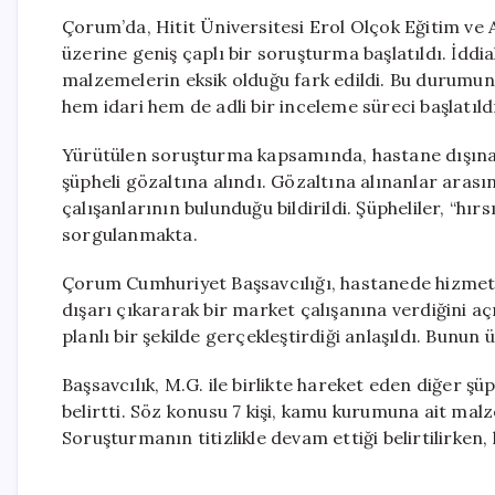
Çorum’da, Hitit Üniversitesi Erol Olçok Eğitim ve
üzerine geniş çaplı bir soruşturma başlatıldı. İd
malzemelerin eksik olduğu fark edildi. Bu durumu
hem idari hem de adli bir inceleme süreci başlatıld
Yürütülen soruşturma kapsamında, hastane dışına 
şüpheli gözaltına alındı. Gözaltına alınanlar arası
çalışanlarının bulunduğu bildirildi. Şüpheliler, “hır
sorgulanmakta.
Çorum Cumhuriyet Başsavcılığı, hastanede hizmetl
dışarı çıkararak bir market çalışanına verdiğini aç
planlı bir şekilde gerçekleştirdiği anlaşıldı. Bunun ü
Başsavcılık, M.G. ile birlikte hareket eden diğer şüp
belirtti. Söz konusu 7 kişi, kamu kurumuna ait malz
Soruşturmanın titizlikle devam ettiği belirtilirken