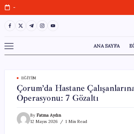
Skip
-
to
content
https://www.facebook.com/
https://twitter.com/
https://t.me/
https://www.instagram.com/
https://youtube.com/
ANA SAYFA
E
EĞITIM
Çorum’da Hastane Çalışanlarına 
Operasyonu: 7 Gözaltı
By
Fatma Aydın
12 Mayıs 2026
1 Min Read