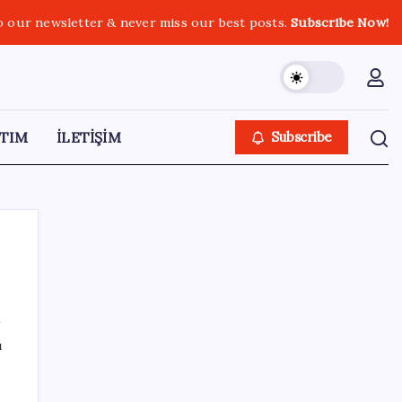
o our newsletter & never miss our best posts.
Subscribe Now!
TIM
İLETİŞİM
Subscribe
SON YAZILAR
ı
Ona yatıran köşeyi döndü: Yılbaşından beri
en çok kazandıran oldu