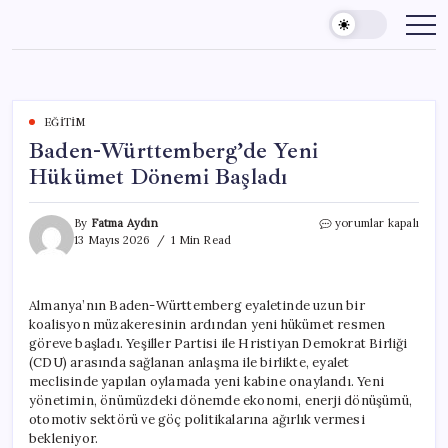
Skip
to
content
EĞITIM
Baden-Württemberg’de Yeni
Hükümet Dönemi Başladı
Baden-
By
Fatma Aydın
yorumlar kapalı
Württemberg’de
13 Mayıs 2026
1 Min Read
Yeni
Hükümet
Dönemi
Almanya’nın Baden-Württemberg eyaletinde uzun bir
Başladı
koalisyon müzakeresinin ardından yeni hükümet resmen
için
göreve başladı. Yeşiller Partisi ile Hristiyan Demokrat Birliği
(CDU) arasında sağlanan anlaşma ile birlikte, eyalet
meclisinde yapılan oylamada yeni kabine onaylandı. Yeni
yönetimin, önümüzdeki dönemde ekonomi, enerji dönüşümü,
otomotiv sektörü ve göç politikalarına ağırlık vermesi
bekleniyor.