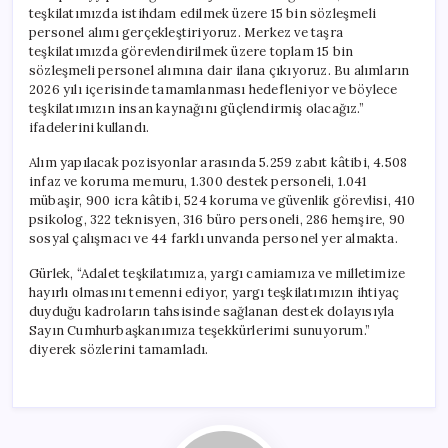
teşkilatımızda istihdam edilmek üzere 15 bin sözleşmeli
personel alımı gerçekleştiriyoruz. Merkez ve taşra
teşkilatımızda görevlendirilmek üzere toplam 15 bin
sözleşmeli personel alımına dair ilana çıkıyoruz. Bu alımların
2026 yılı içerisinde tamamlanması hedefleniyor ve böylece
teşkilatımızın insan kaynağını güçlendirmiş olacağız.”
ifadelerini kullandı.
Alım yapılacak pozisyonlar arasında 5.259 zabıt kâtibi, 4.508
infaz ve koruma memuru, 1.300 destek personeli, 1.041
mübaşir, 900 icra kâtibi, 524 koruma ve güvenlik görevlisi, 410
psikolog, 322 teknisyen, 316 büro personeli, 286 hemşire, 90
sosyal çalışmacı ve 44 farklı unvanda personel yer almakta.
Gürlek, “Adalet teşkilatımıza, yargı camiamıza ve milletimize
hayırlı olmasını temenni ediyor, yargı teşkilatımızın ihtiyaç
duyduğu kadroların tahsisinde sağlanan destek dolayısıyla
Sayın Cumhurbaşkanımıza teşekkürlerimi sunuyorum.”
diyerek sözlerini tamamladı.