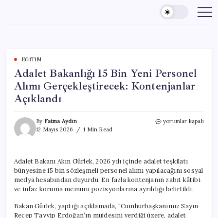
Skip
to
content
EĞITIM
Adalet Bakanlığı 15 Bin Yeni Personel
Alımı Gerçekleştirecek: Kontenjanlar
Açıklandı
Adalet
By
Fatma Aydın
yorumlar kapalı
Bakanlığı
12 Mayıs 2026
1 Min Read
15
Bin
Yeni
Adalet Bakanı Akın Gürlek, 2026 yılı içinde adalet teşkilatı
Personel
bünyesine 15 bin sözleşmeli personel alımı yapılacağını sosyal
Alımı
Gerçekleştirecek:
medya hesabından duyurdu. En fazla kontenjanın zabıt kâtibi
Kontenjanlar
ve infaz koruma memuru pozisyonlarına ayrıldığı belirtildi.
Açıklandı
için
Bakan Gürlek, yaptığı açıklamada, “Cumhurbaşkanımız Sayın
Recep Tayyip Erdoğan’ın müjdesini verdiği üzere, adalet