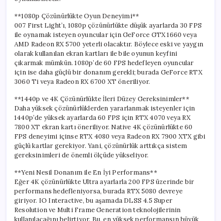
için
**1080p Çözünürlükte Oyun Deneyimi**
007 First Light’ı, 1080p çözünürlükte düşük ayarlarda 30 FPS
ile oynamak isteyen oyuncular için GeForce GTX 1660 veya
AMD Radeon RX 5700 yeterli olacaktır. Böylece eski ve yaygın
olarak kullanılan ekran kartları ile bile oyunun keyfini
çıkarmak mümkün. 1080p’de 60 FPS hedefleyen oyuncular
için ise daha güçlü bir donanım gerekli; burada GeForce RTX
3060 Ti veya Radeon RX 6700 XT öneriliyor.
**1440p ve 4K Çözünürlükte İleri Düzey Gereksinimler**
Daha yüksek çözünürlüklerden yararlanmak isteyenler için
1440p’de yüksek ayarlarda 60 FPS için RTX 4070 veya RX
7800 XT ekran kartı öneriliyor. Native 4K çözünürlükte 60
FPS deneyimi içinse RTX 4080 veya Radeon RX 7900 XTX gibi
güçlü kartlar gerekiyor. Yani, çözünürlük arttıkça sistem
gereksinimleri de önemli ölçüde yükseliyor.
**Yeni Nesil Donanım ile En İyi Performans**
Eğer 4K çözünürlükte Ultra ayarlarla 200 FPS üzerinde bir
performans hedefleniyorsa, burada RTX 5080 devreye
giriyor. IO Interactive, bu aşamada DLSS 4.5 Super
Resolution ve Multi Frame Generation teknolojilerinin
kullanılacağını belirtiyor. Bu, en yüksek performansın büyük