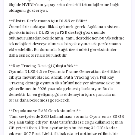
ölçüde NVIDIA’nın yapay zeka destekli teknolojilerine bağlı
olduğunu gösteriyor.
**Ekstra Performans için DLSS ve FSR**
Önemli bir noktaya dikkat çekmek gerek: Açıklanan sistem
gereksinimleri, DLSS veya FSR desteği göz önünde
bulundurulmadan belirlenmiş. Yani, desteklenen bu yükseltme
teknolojileri devreye alınırsa, birçok oyuncu ek performans
elde edebilir. Bu durumda, kağıt üzerindeki gereksinimler
daha esnek bir hale bürünebilir.
**Ray Tracing Desteği Çıkışta Yok**
Oyunda DLSS 4.5 ve Dynamic Frame Generation özellikleri
çıkışta mevcut olacak. Ancak, Path Tracing veya Full Ray
Tracing desteği oyunun ilk sürümünde yer almayacak ve bu
güncellemenin 2026 yazında gelmesi planlanıyor. Bu da
demektir ki, en gelişmiş görsel deneyim için oyuncuların
biraz daha beklemesi gerekecek.
**Depolama ve RAM Gereksinimleri**
Tüm seviyelerde SSD kullanılması zorunlu. Oyun, en az 80 GB
boş alan talep ediyor. RAM tarafında ise çoğu kullanıcı için 16
GB yeterli iken, Ultra ayarlar için bu ihtiyaç 32 GB’a kadar
çıkıyor. 007 First Light, ilk bakışta iyi optimize edilmiş bir