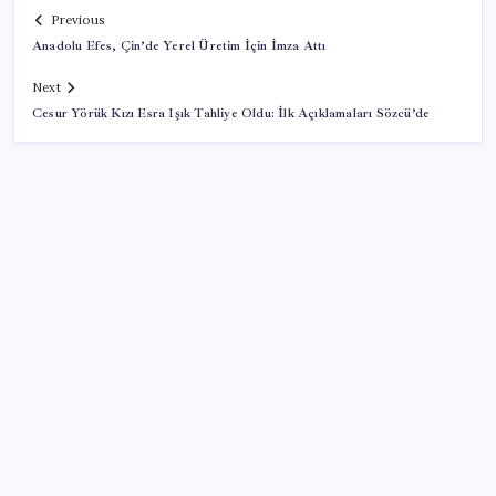
Previous
Anadolu Efes, Çin’de Yerel Üretim İçin İmza Attı
Next
Cesur Yörük Kızı Esra Işık Tahliye Oldu: İlk Açıklamaları Sözcü’de
SON YAZILAR
SpaceX roketi Ay’a düştü
Otomotiv devinin Türkiye şubesi sarsıldı: Sabah
uyandıklarında inanamadılar