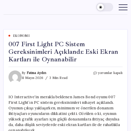
Skip
to
content
EKONOMI
007 First Light PC Sistem
Gereksinimleri Açıklandı: Eski Ekran
Kartları ile Oynanabilir
007
By
Fatma Aydın
yorumlar kapalı
First
11 Mayıs 2026
3 Min Read
Light
PC
Sistem
IO Interactive’in merakla beklenen James Bond oyunu 007
Gereksinimleri
First Light’ın PC sistem gereksinimleri nihayet açıklandı.
Açıklandı:
Eski
Oyunun çıkışı yaklaşırken, minimum ve önerilen donanım
Ekran
ihtiyaçları oyuncuların dikkatini çekti. Görülen o ki, oyunun
Kartları
yüksek grafik ayarları için güçlü donanımlara ihtiyaç duyulsa
ile
da, daha düşük seviyelerde eski ekran kartları ile de rahatlıkla
Oynanabilir
oynanabilecek.