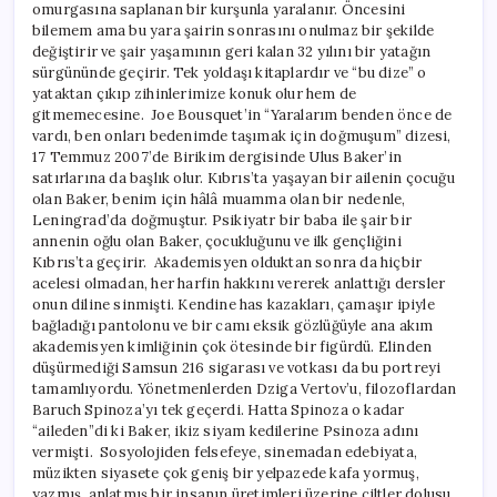
omurgasına saplanan bir kurşunla yaralanır. Öncesini
bilemem ama bu yara şairin sonrasını onulmaz bir şekilde
değiştirir ve şair yaşamının geri kalan 32 yılını bir yatağın
sürgününde geçirir. Tek yoldaşı kitaplardır ve “bu dize” o
yataktan çıkıp zihinlerimize konuk olur hem de
gitmemecesine. Joe Bousquet’in “Yaralarım benden önce de
vardı, ben onları bedenimde taşımak için doğmuşum” dizesi,
17 Temmuz 2007’de Birikim dergisinde Ulus Baker’in
satırlarına da başlık olur. Kıbrıs’ta yaşayan bir ailenin çocuğu
olan Baker, benim için hâlâ muamma olan bir nedenle,
Leningrad’da doğmuştur. Psikiyatr bir baba ile şair bir
annenin oğlu olan Baker, çocukluğunu ve ilk gençliğini
Kıbrıs’ta geçirir. Akademisyen olduktan sonra da hiçbir
acelesi olmadan, her harfin hakkını vererek anlattığı dersler
onun diline sinmişti. Kendine has kazakları, çamaşır ipiyle
bağladığı pantolonu ve bir camı eksik gözlüğüyle ana akım
akademisyen kimliğinin çok ötesinde bir figürdü. Elinden
düşürmediği Samsun 216 sigarası ve votkası da bu portreyi
tamamlıyordu. Yönetmenlerden Dziga Vertov’u, filozoflardan
Baruch Spinoza’yı tek geçerdi. Hatta Spinoza o kadar
“aileden”di ki Baker, ikiz siyam kedilerine Psinoza adını
vermişti. Sosyolojiden felsefeye, sinemadan edebiyata,
müzikten siyasete çok geniş bir yelpazede kafa yormuş,
yazmış, anlatmış bir insanın üretimleri üzerine ciltler dolusu