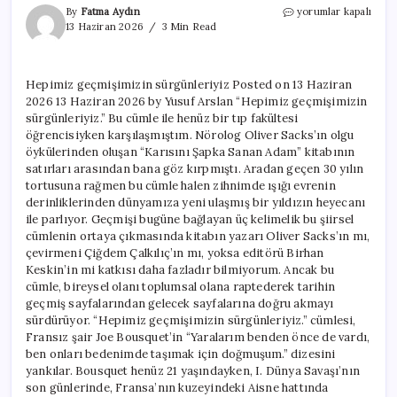
Hepimiz
By
Fatma Aydın
yorumlar kapalı
geçmişimizin
13 Haziran 2026
3 Min Read
sürgünleriyiz
için
Hepimiz geçmişimizin sürgünleriyiz Posted on 13 Haziran
2026 13 Haziran 2026 by Yusuf Arslan “Hepimiz geçmişimizin
sürgünleriyiz.” Bu cümle ile henüz bir tıp fakültesi
öğrencisiyken karşılaşmıştım. Nörolog Oliver Sacks’ın olgu
öykülerinden oluşan “Karısını Şapka Sanan Adam” kitabının
satırları arasından bana göz kırpmıştı. Aradan geçen 30 yılın
tortusuna rağmen bu cümle halen zihnimde ışığı evrenin
derinliklerinden dünyamıza yeni ulaşmış bir yıldızın heyecanı
ile parlıyor. Geçmişi bugüne bağlayan üç kelimelik bu şiirsel
cümlenin ortaya çıkmasında kitabın yazarı Oliver Sacks’ın mı,
çevirmeni Çiğdem Çalkılıç’ın mı, yoksa editörü Birhan
Keskin’in mi katkısı daha fazladır bilmiyorum. Ancak bu
cümle, bireysel olanı toplumsal olana raptederek tarihin
geçmiş sayfalarından gelecek sayfalarına doğru akmayı
sürdürüyor. “Hepimiz geçmişimizin sürgünleriyiz.” cümlesi,
Fransız şair Joe Bousquet’in “Yaralarım benden önce de vardı,
ben onları bedenimde taşımak için doğmuşum.” dizesini
yankılar. Bousquet henüz 21 yaşındayken, I. Dünya Savaşı’nın
son günlerinde, Fransa’nın kuzeyindeki Aisne hattında