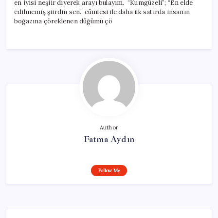
en iyisi neşiir diyerek arayı bulayım. “Kumgüzeli”; “En elde
edilmemiş şiirdin sen.” cümlesi ile daha ilk satırda insanın
boğazına çöreklenen düğümü çö
Author
Fatma Aydın
Follow Me