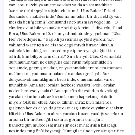
yazılabilir. Peki ya anlatmadıkları ya da anlatamadıkları
üzerine de bir şeyler söylenebilir mi? Ulus Baker “Felsefi
Suskunluk” makalesinde “Susmanın tuhaf bir diyalektiği var:
mesela ben ‘geçmiş’ konusunda hep susmayı yeğlerim… O
yüzden cv’mi bile yazmakta zorluk çekerim…” diyordu. Tanıl
Bora, Ulus Baker’in 10. ölüm yıldönümünde yayınlanan “Ulus,
Her Neredeysen…” başlıklı yazısında şöyle diyordu: “En
yakınındakiler için de efsane değil miydi biraz? Ulus’un
aslında kim olduğunu, nereden gelip nereye gittiğini kim
bilirdi, kim biliyor tam olarak? Sırlı biriydi Ulus. O esnadaki
durumunun tam ne olduğuna dair rutin müphemliklerin
berisinde, geçmişine dair, en yakınındakilere bile tastamam
malûm olmayan muammaların brandası geriliydi. Bu-
dünyada-olmamaklığının berisinde, o muammalar vardı
muhakkak. Ama işte; oralar, herkese yasaktı.” Peki, oralar
neden herkese yasaktı? Bousquet’in dizesinden devraldığı
yaraları zihninin ahraz kıvrımlarında hapsetmiş olabilir
miydi? Olabilir elbet. Ancak zihnin ahraz kıvrımlarında
gizlenen her es er ya da geç dilin ezgisinde duyulur olacaktır.
Nitekim Ulus Baker’in ahraz yaraları bazen yazdığı satırların
arasına bir mülteci gibi sızarak görünür olmuştur.
Bahsettiğim mülteci satırlar şiir desem hatırının kalacağı,
nesir desem gönül koyacağı “Kumgüzeli”nde yer almıştır. Ben