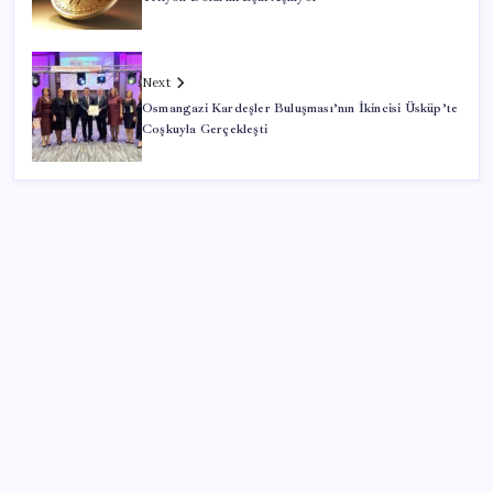
Next
Osmangazi Kardeşler Buluşması’nın İkincisi Üsküp’te
Coşkuyla Gerçekleşti
SON YAZILAR
SpaceX roketi Ay’a düştü
Otomotiv devinin Türkiye şubesi sarsıldı: Sabah