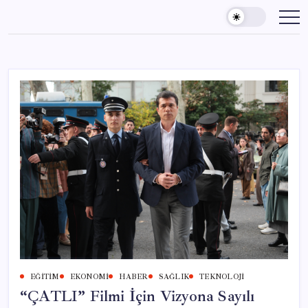
Skip
to
content
EĞITIM
EKONOMI
HABER
SAĞLIK
TEKNOLOJI
“ÇATLI” Filmi İçin Vizyona Sayılı