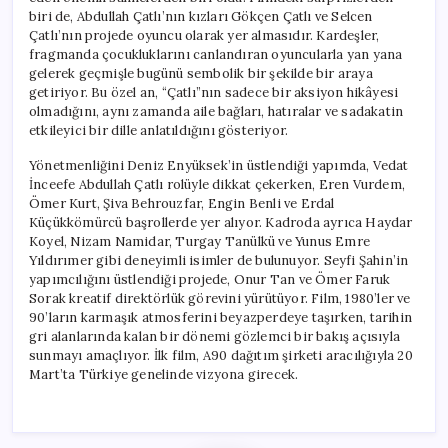
biri de, Abdullah Çatlı’nın kızları Gökçen Çatlı ve Selcen
Çatlı’nın projede oyuncu olarak yer almasıdır. Kardeşler,
fragmanda çocukluklarını canlandıran oyuncularla yan yana
gelerek geçmişle bugünü sembolik bir şekilde bir araya
getiriyor. Bu özel an, “Çatlı”nın sadece bir aksiyon hikâyesi
olmadığını, aynı zamanda aile bağları, hatıralar ve sadakatin
etkileyici bir dille anlatıldığını gösteriyor.
Yönetmenliğini Deniz Enyüksek’in üstlendiği yapımda, Vedat
İnceefe Abdullah Çatlı rolüyle dikkat çekerken, Eren Vurdem,
Ömer Kurt, Şiva Behrouzfar, Engin Benli ve Erdal
Küçükkömürcü başrollerde yer alıyor. Kadroda ayrıca Haydar
Koyel, Nizam Namidar, Turgay Tanülkü ve Yunus Emre
Yıldırımer gibi deneyimli isimler de bulunuyor. Seyfi Şahin’in
yapımcılığını üstlendiği projede, Onur Tan ve Ömer Faruk
Sorak kreatif direktörlük görevini yürütüyor. Film, 1980’ler ve
90’ların karmaşık atmosferini beyazperdeye taşırken, tarihin
gri alanlarında kalan bir dönemi gözlemci bir bakış açısıyla
sunmayı amaçlıyor. İlk film, A90 dağıtım şirketi aracılığıyla 20
Mart’ta Türkiye genelinde vizyona girecek.