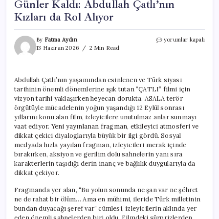
Günler Kaldı: Abdullah Çatlı’nın
Kızları da Rol Alıyor
“ÇATLI”
By
Fatma Aydın
yorumlar kapalı
Filmi
13 Haziran 2026
2 Min Read
İçin
Vizyona
Sayılı
Abdullah Çatlı’nın yaşamından esinlenen ve Türk siyasi
Günler
tarihinin önemli dönemlerine ışık tutan “ÇATLI” filmi için
Kaldı:
Abdullah
vizyon tarihi yaklaşırken heyecan dorukta. ASALA terör
Çatlı’nın
örgütüyle mücadelenin yoğun yaşandığı 12 Eylül sonrası
Kızları
yıllarını konu alan film, izleyicilere unutulmaz anlar sunmayı
da
vaat ediyor. Yeni yayınlanan fragman, etkileyici atmosferi ve
Rol
dikkat çekici diyaloglarıyla büyük bir ilgi gördü. Sosyal
Alıyor
medyada hızla yayılan fragman, izleyicileri merak içinde
için
bırakırken, aksiyon ve gerilim dolu sahnelerin yanı sıra
karakterlerin taşıdığı derin inanç ve bağlılık duygularıyla da
dikkat çekiyor.
Fragmanda yer alan, “Bu yolun sonunda ne şan var ne şöhret
ne de rahat bir ölüm… Ama en mühimi, ileride Türk milletinin
bundan duyacağı şeref var” cümlesi, izleyicilerin aklında yer
eden önemli sahnelerden biri oldu. Filmdeki sürprizlerden