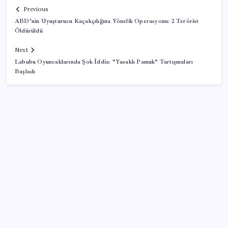
Previous
ABD’nin Uyuşturucu Kaçakçılığına Yönelik Operasyonu: 2 Terörist
Öldürüldü
Next
Labubu Oyuncaklarında Şok İddia: “Yasaklı Pamuk” Tartışmaları
Başladı
SON YAZILAR
Intel’den TSMC’ye Rakip Teknoloji: 2027’de Geliyor
Bankalar gaza bastı: 350 bin TL’nin 32 günlük getirisi