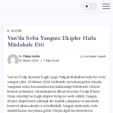
Skip
to
content
EĞITIM
Van’da Soba Yangını: Ekipler Hızla
Müdahale Etti
Van’da
By
Fatma Aydın
yorumlar kapalı
Soba
26 Nisan 2026
1 Min Read
Yangını:
Ekipler
Hızla
Van’ın Özalp ilçesine bağlı Aşağı Tulgalı Mahallesi’nde bir evde
Müdahale
yangın çıktı. 26 Nisan 2026 tarihinde meydana gelen olayda,
Etti
için
yangının soba bacasından kaynaklandığı belirlendi. Olayın
hemen ardından, vatandaşların ihbarı üzerine Özalp İtfaiye
Grup Amirliği’ne bağlı ekipler bölgeye sevk edildi. Yangın,
itfaiye ekiplerinin yaklaşık iki saatlik çalışması sonucunda
kontrol altına alındı ve söndürüldü. Yangın nedeniyle evde
maddi hasar meydana geldi. Olayla ilgili incelemelerin