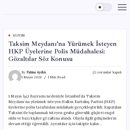
Skip
to
content
EĞITIM
Taksim Meydanı’na Yürümek İsteyen
HKP Üyelerine Polis Müdahalesi:
Gözaltılar Söz Konusu
Taksim
By
Fatma Aydın
yorumlar kapalı
Meydanı’na
1 Mayıs 2026
1 Min Read
Yürümek
İsteyen
HKP
1 Mayıs İşçi Bayramı nedeniyle İstanbul’da Taksim
Üyelerine
Meydanı’na yürümek isteyen Halkın Kurtuluş Partisi (HKP)
Polis
Müdahalesi:
üyelerine polis tarafından müdahale gerçekleştirildi. Kapatılan
Gözaltılar
Taksim’de toplanmak isteyen gruba güvenlik güçleri engel
Söz
oldu ve bazı kişiler gözaltına alındı. Olayla ilgili gelişmelerin
Konusu
devam ettiği öğrenildi. Ayrıntılar için takipte kalın…
için