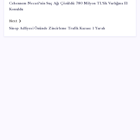
Cehennem Necati’nin Suç Ağı Çözüldü: 780 Milyon TL’lik Varlığına El
Konuldu
Next
Sinop Adliyesi Önünde Zincirleme Trafik Kazası: 1 Yaralı
SON YAZILAR
Airbnb, ürün geliştirme süreçlerinde yapay zekayı
kullanıyor
Ekran Kartı Fiyatlarına Zam Yolda: Yüzde 40’a Varan
Fiyat Artışı