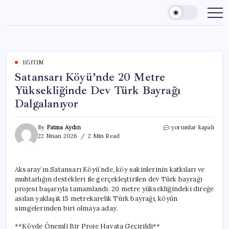
Skip
to
content
EĞITIM
Satansarı Köyü’nde 20 Metre
Yüksekliğinde Dev Türk Bayrağı
Dalgalanıyor
Satansarı
By
Fatma Aydın
yorumlar kapalı
Köyü’nde
22 Nisan 2026
2 Min Read
20
Metre
Yüksekliğinde
Aksaray’ın Satansarı Köyü’nde, köy sakinlerinin katkıları ve
Dev
muhtarlığın destekleri ile gerçekleştirilen dev Türk bayrağı
Türk
Bayrağı
projesi başarıyla tamamlandı. 20 metre yüksekliğindeki direğe
Dalgalanıyor
asılan yaklaşık 15 metrekarelik Türk bayrağı, köyün
için
simgelerinden biri olmaya aday.
**Köyde Önemli Bir Proje Hayata Geçirildi**