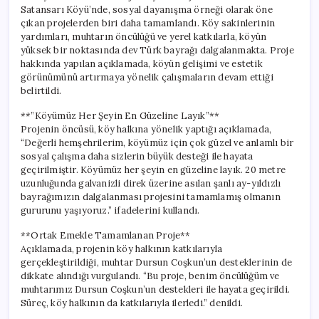
Satansarı Köyü’nde, sosyal dayanışma örneği olarak öne
çıkan projelerden biri daha tamamlandı. Köy sakinlerinin
yardımları, muhtarın öncülüğü ve yerel katkılarla, köyün
yüksek bir noktasında dev Türk bayrağı dalgalanmakta. Proje
hakkında yapılan açıklamada, köyün gelişimi ve estetik
görünümünü artırmaya yönelik çalışmaların devam ettiği
belirtildi.
**”Köyümüz Her Şeyin En Güzeline Layık”**
Projenin öncüsü, köy halkına yönelik yaptığı açıklamada,
“Değerli hemşehrilerim, köyümüz için çok güzel ve anlamlı bir
sosyal çalışma daha sizlerin büyük desteği ile hayata
geçirilmiştir. Köyümüz her şeyin en güzeline layık. 20 metre
uzunluğunda galvanizli direk üzerine asılan şanlı ay-yıldızlı
bayrağımızın dalgalanması projesini tamamlamış olmanın
gururunu yaşıyoruz.” ifadelerini kullandı.
**Ortak Emekle Tamamlanan Proje**
Açıklamada, projenin köy halkının katkılarıyla
gerçekleştirildiği, muhtar Dursun Coşkun’un desteklerinin de
dikkate alındığı vurgulandı. “Bu proje, benim öncülüğüm ve
muhtarımız Dursun Coşkun’un destekleri ile hayata geçirildi.
Süreç, köy halkının da katkılarıyla ilerledi.” denildi.