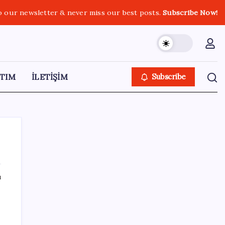
o our newsletter & never miss our best posts.
Subscribe Now!
TIM
İLETİŞİM
Subscribe
ı
SON YAZILAR
SpaceX roketi Ay’a düştü
e