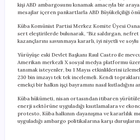
kişi ABD ambargosunu kınamak amacıyla bir araya g
mesajlar içeren pankartlarla ABD Büyükelçiliği ön
Küba Komünist Partisi Merkez Komite Üyesi Osnay
sert eleştirilerde bulunarak, “Biz saldırgan, nefret
kazançlarını savunmaya kararlı, iyi niyetli ve soylu
Yürüyüşe eski Devlet Başkanı Raul Castro ile mevcu
Amerikan merkezli X sosyal medya platformu üzeri
tanımak isteyenler, bu 1 Mayıs etkinliklerini izleme
230 bin imzayı tek tek incelemeli. Kendi topraklar
emekçi bir halkın işçi bayramını nasıl kutladığını an
Küba hükümeti, nisan ortasından itibaren yürütül
enerji sektörüne uyguladığı kısıtlamalara ve ekono
protesto, Küba halkının dayanışma ve kararlılık 
uyguladığı ambargo politikalarına karşı duruşların