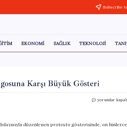
Subscribe t
ĞİTİM
EKONOMİ
SAĞLIK
TEKNOLOJİ
TANI
gosuna Karşı Büyük Gösteri
Küba’da
yorumlar kapal
1
Mayıs’ta
ABD
Ambargosuna
dolayısıyla düzenlenen protesto gösterisinde, on binlerc