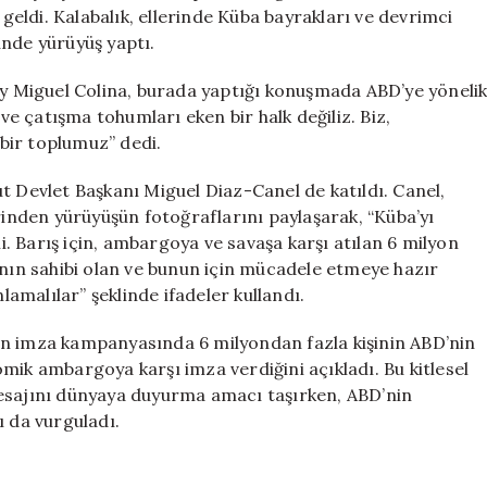
Karşı
eldi. Kalabalık, ellerinde Küba bayrakları ve devrimci
Büyük
ünde yürüyüş yaptı.
Gösteri
için
 Miguel Colina, burada yaptığı konuşmada ABD’ye yöneli
 ve çatışma tohumları eken bir halk değiliz. Biz,
 bir toplumuz” dedi.
t Devlet Başkanı Miguel Diaz-Canel de katıldı. Canel,
nden yürüyüşün fotoğraflarını paylaşarak, “Küba’yı
li. Barış için, ambargoya ve savaşa karşı atılan 6 milyon
ının sahibi olan ve bunun için mücadele etmeye hazır
lamalılar” şeklinde ifadeler kullandı.
en imza kampanyasında 6 milyondan fazla kişinin ABD’nin
mik ambargoya karşı imza verdiğini açıkladı. Bu kitlesel
mesajını dünyaya duyurma amacı taşırken, ABD’nin
ı da vurguladı.