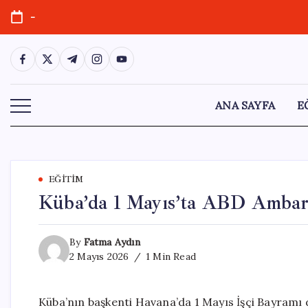
Skip
-
to
content
https://www.facebook.com/
https://twitter.com/
https://t.me/
https://www.instagram.com/
https://youtube.com/
ANA SAYFA
E
EĞITIM
Küba’da 1 Mayıs’ta ABD Ambar
By
Fatma Aydın
2 Mayıs 2026
1 Min Read
Küba’nın başkenti Havana’da 1 Mayıs İşçi Bayramı 