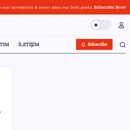
o our newsletter & never miss our best posts.
Subscribe Now!
TIM
İLETİŞİM
Subscribe
SON YAZILAR
ı
SpaceX roketi Ay’a düştü