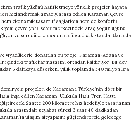
ile
hrin trafik yükünü hafifletmeye yönelik projeler hayata
İki
çişleri hızlandırmak amacıyla inşa edilen Karaman Çevre
İlçe
oje, hem ekonomik tasarruf sağlarken hem de konforlu
Arasındaki
ik yeni çevre yolu, şehir merkezindeki araç yoğunluğunu
Seyahat
ğlıyor ve sürücülere modern mühendislik standartlarınd
Süresi
1.5
Saate
r ve viyadüklerle donatılan bu proje, Karaman-Adana ve
İnecek
için
r içindeki trafik karmaşasını ortadan kaldırıyor. Bu dev
luklar 6 dakikaya düşerken, yıllık toplamda 340 milyon lira
, demiryolu projeleri de Karaman’ı Türkiye’nin dört bir
ızla inşa edilen Karaman-Ulukışla Hızlı Tren Hattı,
 değiştirecek. Saatte 200 kilometre hız hedefiyle tasarlanan
ışla arasındaki seyahat süresi 3 saat 40 dakikadan
 Karaman’ın ulaşım altyapısını güçlendirerek, geleceğe