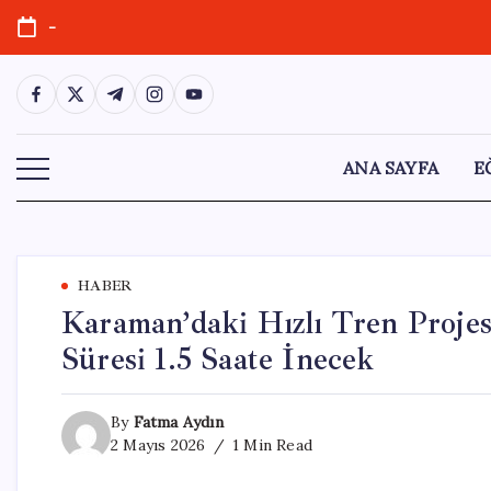
Skip
-
to
content
https://www.facebook.com/
https://twitter.com/
https://t.me/
https://www.instagram.com/
https://youtube.com/
ANA SAYFA
E
HABER
Karaman’daki Hızlı Tren Projesi
Süresi 1.5 Saate İnecek
By
Fatma Aydın
2 Mayıs 2026
1 Min Read