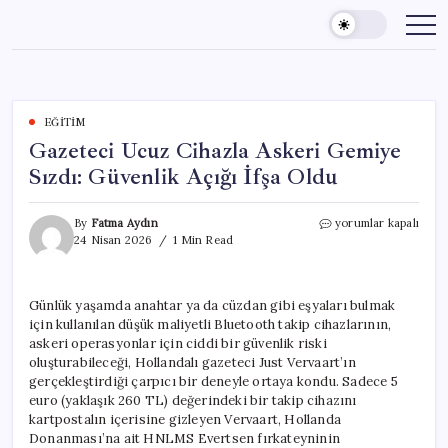
Skip
to
content
EĞITIM
Gazeteci Ucuz Cihazla Askeri Gemiye
Sızdı: Güvenlik Açığı İfşa Oldu
Gazeteci
By
Fatma Aydın
yorumlar kapalı
Ucuz
24 Nisan 2026
1 Min Read
Cihazla
Askeri
Gemiye
Günlük yaşamda anahtar ya da cüzdan gibi eşyaları bulmak
Sızdı:
için kullanılan düşük maliyetli Bluetooth takip cihazlarının,
Güvenlik
Açığı
askeri operasyonlar için ciddi bir güvenlik riski
İfşa
oluşturabileceği, Hollandalı gazeteci Just Vervaart’ın
Oldu
gerçekleştirdiği çarpıcı bir deneyle ortaya kondu. Sadece 5
için
euro (yaklaşık 260 TL) değerindeki bir takip cihazını
kartpostalın içerisine gizleyen Vervaart, Hollanda
Donanması’na ait HNLMS Evertsen fırkateyninin