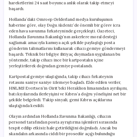
hareketlerini 24 saat boyunca anlık olarak takip etmeyi
başardı.
Hollanda’daki Omroep Gelderland medya kuruluşunun
haberine göre, olay Doğu Akdeniz’de önemli bir görev icra
eden hava savunma fırkateyninde gerçekleşti. Gazeteci,
Hollanda Savunma Bakanlığı’nın askerlere moral desteği
sağlamak amacıyla kamuya açık şekilde paylaştığı posta
gönderim talimatlarını kullanarak cihazı gemiye göndermeyi
başardı. Teknik bir bilgiye ihtiyaç duymadan uygulanan bu
yöntemde, takip cihazı ince bir kartpostalın içine
yerleştirilerek doğrudan gemiye postalandı.
Kartpostal gemiye ulaştığında, takip cihazı fırkateynin
rotasını saniye saniye izlemeye başladı. Elde edilen veriler,
HNLMS Evertsen’in Girit’teki Heraklion limanından ayrılışını,
batı kıyılarında ilerleyişini ve Kıbrıs’a doğru yönelişini net bir
şekilde belgeledi. Takip sinyali, gemi Kıbrıs açıklarına
ulaştığında kesildi.
Olayın ardından Hollanda Savunma Bakanlığı, cihazın
personel tarafından posta ayrıştırma işlemleri sırasında
tespit edilip etkisiz hale getirildiğini doğruladı. Ancak bu
skandalın arkasında ciddi bir prosedür açığı bulunduğu