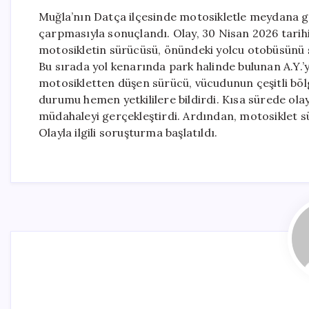
Muğla’nın Datça ilçesinde motosikletle meydana ge
çarpmasıyla sonuçlandı. Olay, 30 Nisan 2026 tarihin
motosikletin sürücüsü, önündeki yolcu otobüsünü s
Bu sırada yol kenarında park halinde bulunan A.Y.
motosikletten düşen sürücü, vücudunun çeşitli böl
durumu hemen yetkililere bildirdi. Kısa sürede olay 
müdahaleyi gerçekleştirdi. Ardından, motosiklet s
Olayla ilgili soruşturma başlatıldı.