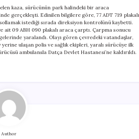
Halindeki
len kaza, sürücünün park halindeki bir araca
Araca
de gerçekleşti. Edinilen bilgilere göre, 77 ADT 719 plakal
Çarpma
ollamak istediği sırada direksiyon kontrolünü kaybetti.
Sonucu
’ye ait 09 ABH 090 plakalı araca çarptı. Çarpma sonucu
Yaralanma
gelerinde yaralandı. Olayı gören çevredeki vatandaşlar,
için
yerine ulaşan polis ve sağlık ekipleri, yaralı sürücüye ilk
ürücüsü ambulansla Datça Devlet Hastanesi’ne kaldırıldı.
Author