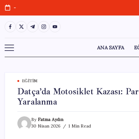
Skip
-
to
content
https://www.facebook.com/
https://twitter.com/
https://t.me/
https://www.instagram.com/
https://youtube.com/
ANA SAYFA
E
EĞITIM
Datça’da Motosiklet Kazası: P
Yaralanma
By
Fatma Aydın
30 Nisan 2026
1 Min Read