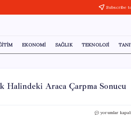
Subscribe t
ĞİTİM
EKONOMİ
SAĞLIK
TEKNOLOJİ
TANI
ark Halindeki Araca Çarpma Sonucu
Datça’da
yorumlar kapal
Motosiklet
Kazası:
Park