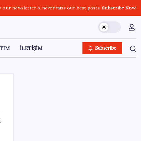
o our newsletter & never miss our best posts.
Subscribe Now!
TIM
İLETİŞİM
Subscribe
SON YAZILAR
ı
Airbnb, ürün geliştirme süreçlerinde yapay
zekayı kullanıyor