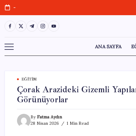
Skip
-
to
content
https://www.facebook.com/
https://twitter.com/
https://t.me/
https://www.instagram.com/
https://youtube.com/
ANA SAYFA
E
EĞITIM
Çorak Arazideki Gizemli Yapıla
Görünüyorlar
By
Fatma Aydın
28 Nisan 2026
1 Min Read