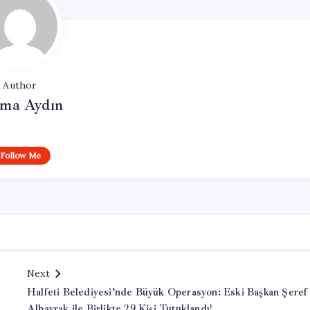
Author
tma Aydın
Follow Me
Next
Halfeti Belediyesi’nde Büyük Operasyon: Eski Başkan Şeref
Albayrak ile Birlikte 29 Kişi Tutuklandı!