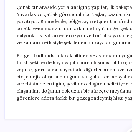
Çorak bir arazide yer alan ilginç yapılar, ilk bakış
Yuvarlak ve çatlak görünümlü bu taşlar, bazıları kırı
yaratıyor. Bu nedenle, bölge ziyaretçiler tarafınd
bu etkileyici manzaranın arkasında yatan gerçek o
milyonlarca yıl süren erozyon ve tortul kaya süre
ve zamanın etkisiyle şekillenen bu kayalar, günüm
Bölge, “badlands” olarak bilinen ve aşınmanın yoğu
farklı şekillerde kaya yapılarının oluşması oldukça
yapılar, görünümü sayesinde diğerlerinden ayrılı
bir jeolojik oluşum olduğunu vurgularken, sosyal m
sebebinin de bu ilginç şekiller olduğunu belirtiyor
oluşumlar, doğanın çok uzun bir süreçte meydana g
görenlere adeta farklı bir gezegendeymiş hissi y