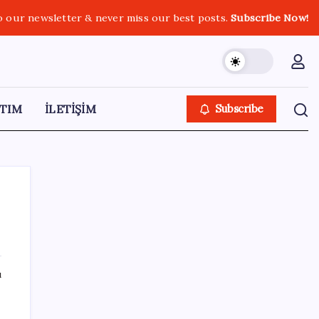
o our newsletter & never miss our best posts.
Subscribe Now!
TIM
İLETİŞİM
Subscribe
SON YAZILAR
ı
TCMB, yılın üçüncü enflasyon raporunu 13
Ağustos’ta açıklayacak