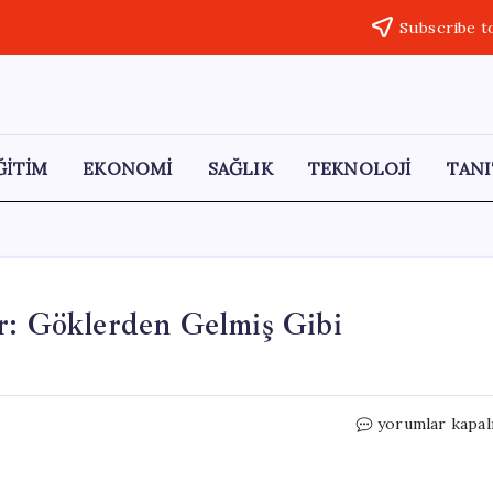
Subscribe t
ĞİTİM
EKONOMİ
SAĞLIK
TEKNOLOJİ
TANI
r: Göklerden Gelmiş Gibi
Çorak
yorumlar kapal
Arazideki
Gizemli
Yapılar: