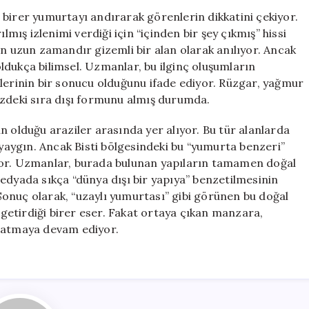
Göklerden
ta birer yumurtayı andırarak görenlerin dikkatini çekiyor.
Gelmiş
lmış izlenimi verdiği için “içinden bir şey çıkmış” hissi
Gibi
an uzun zamandır gizemli bir alan olarak anılıyor. Ancak
Görünüyorlar
ldukça bilimsel. Uzmanlar, bu ilginç oluşumların
için
çlerinin bir sonucu olduğunu ifade ediyor. Rüzgar, yağmur
üzdeki sıra dışı formunu almış durumda.
n olduğu araziler arasında yer alıyor. Bu tür alanlarda
 yaygın. Ancak Bisti bölgesindeki bu “yumurta benzeri”
yor. Uzmanlar, burada bulunan yapıların tamamen doğal
edyada sıkça “dünya dışı bir yapıya” benzetilmesinin
. Sonuç olarak, “uzaylı yumurtası” gibi görünen bu doğal
etirdiği birer eser. Fakat ortaya çıkan manzara,
aşatmaya devam ediyor.