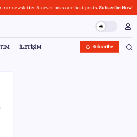
o our newsletter & never miss our best posts.
Subscribe Now!
TIM
İLETİŞİM
Subscribe
ı
SON YAZILAR
SpaceX roketi Ay’a düştü