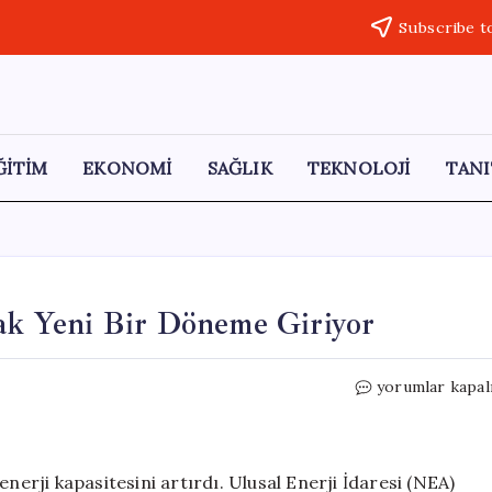
Subscribe t
ĞİTİM
EKONOMİ
SAĞLIK
TEKNOLOJİ
TANI
rak Yeni Bir Döneme Giriyor
Çin
yorumlar kapal
Enerji
Kapasitesini
Artırarak
Yeni
nerji kapasitesini artırdı. Ulusal Enerji İdaresi (NEA)