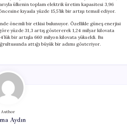
Bir
arıyla ülkenin toplam elektrik üretim kapasitesi 3,96
Döneme
ncesine kıyasla yüzde 15,5’lik bir artışı temsil ediyor.
Giriyor
için
nde önemli bir etkisi bulunuyor. Özellikle güneş enerjisi
göre yüzde 31,3 artış göstererek 1,24 milyar kilovata
’lük bir artışla 660 milyon kilovata yükseldi. Bu
doğrultusunda attığı büyük bir adımı gösteriyor.
Author
tma Aydın