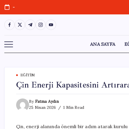
Skip
-
to
content
https://www.facebook.com/
https://twitter.com/
https://t.me/
https://www.instagram.com/
https://youtube.com/
ANA SAYFA
E
EĞITIM
Çin Enerji Kapasitesini Artıra
By
Fatma Aydın
25 Nisan 2026
1 Min Read
Çin, enerji alanında önemli bir adım atarak kurulu e