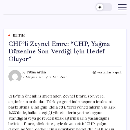
Skip
to
content
EĞITIM
CHP’li Zeynel Emre: “CHP, Yağma
Düzenine Son Verdiği İçin Hedef
Oluyor”
CHP’li
By
Fatma Aydın
yorumlar kapalı
Zeynel
17 Mayıs 2026
2 Min Read
Emre:
“CHP,
Yağma
CHP’nin önemli isimlerinden Zeynel Emre, son yerel
Düzenine
seçimlerin ardından Türkiye genelinde seçmen iradesinin
Son
Verdiği
baskı altına alındığını iddia etti. Yerel yönetimlerin yaklaşık
İçin
%33’ünde, halkın seçtiği yöneticilerin yerine kayyum
Hedef
atandığını veya görevden uzaklaştırmaların yaşandığını
Oluyor”
belirten Emre, sözlerine şöyle devam etti: “CHP, yağma
için
düzenine ‘dur’ dediği için saldırıların hedefidir. CHP adayı,