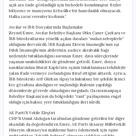
açık ara önde göründüğü için bu hedefe konulmuştur. Bizler
biliyoruz ve inanıyoruz ki bu ülke bir hanedanlık olmayacak.
Halka zarar verenler korksun.”
Avcılar ve İBB Dosyalarında Suçlamalar
Zeynel Emre, Avcılar Belediye Başkanı Utku Caner Çaykara ve
İBB bürokratlarına yönelik açılan davaları “sudan sebeplerle”
olduğunu ileri sürdü. İBB Başkanı Ekrem İmamoğlu’nun eşi
Dilek İmamoğlu’nun abilerinin, sadece akrabalık bağı
nedeniyle tutuklandığını savunan Emre, dava süreçlerinde
yaşanan usulsüzlükleri de gündeme getirdi. Emre, dosya
sanıklarından Murat Kapki’nin, eşinin tutuklanması tehdidiyle
yalan ifade vermeye zorlandığını itiraf ettiğini aktardı. Ayrıca,
İBB bürokratı Arif Gürkan Alpay’ın hukuksuz bir şekilde ikinci
kez gözaltına alındığını ve suçlandığı ihalenin yapıldığı
dönemlerde görevde olmadığını vurguladı. Gaziosmanpaşa
Belediye Başkanı’nın da bölgedeki “rant” paylaşımına engel
olduğu için haksız yere tutuklandığını ileri sürdü.
AK Parti’li Vekile Eleştiri
CHP’li Umut Akdoğan tarafından gündeme getirilen bir diğer
skandalı da değerlendiren Emre, AK Parti Aksaray Milletvekili
Hüseyin Altınsoy’un mahkeme harcı ödememek için eşine
muhtarlıktan “fakirlik belgesi” almasını ciddi bir şekilde