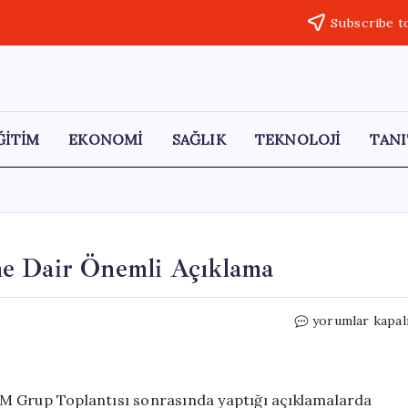
Subscribe t
ĞİTİM
EKONOMİ
SAĞLIK
TEKNOLOJİ
TANI
ne Dair Önemli Açıklama
Bahçeli’den
yorumlar kapal
CHP’nin
Geleceğine
Dair
Önemli
MM Grup Toplantısı sonrasında yaptığı açıklamalarda