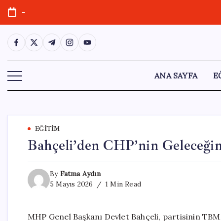
Skip
-
to
content
https://www.facebook.com/
https://twitter.com/
https://t.me/
https://www.instagram.com/
https://youtube.com/
ANA SAYFA
E
EĞITIM
Bahçeli’den CHP’nin Geleceği
By
Fatma Aydın
5 Mayıs 2026
1 Min Read
MHP Genel Başkanı Devlet Bahçeli, partisinin TB