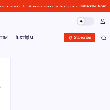
o our newsletter & never miss our best posts.
Subscribe Now!
TIM
İLETİŞİM
Subscribe
ı
SON YAZILAR
SpaceX roketi Ay’a düştü