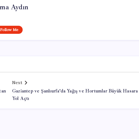
tma Aydın
Follow Me
Next
tan
Gaziantep ve Şanlıurfa’da Yağış ve Hortumlar Büyük Hasara
Yol Açtı