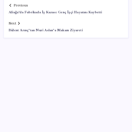
Previous
Aliağa’da Fabrikada İş Kazası: Genç İşçi Hayatını Kaybetti
Next
Bülent Arınç’tan Nuri Aslan’a Makam Ziyareti
SON YAZILAR
SpaceX roketi Ay’a düştü
Otomotiv devinin Türkiye şubesi sarsıldı: Sabah
uyandıklarında inanamadılar