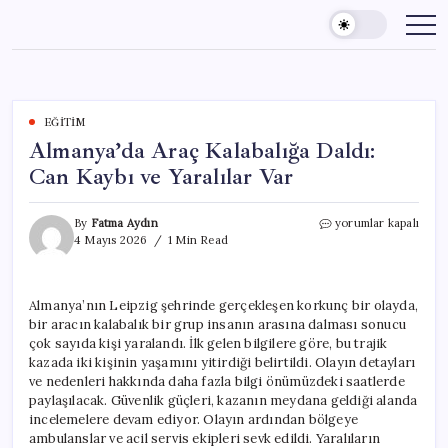
Skip
to
content
EĞITIM
Almanya’da Araç Kalabalığa Daldı:
Can Kaybı ve Yaralılar Var
Almanya’da
By
Fatma Aydın
yorumlar kapalı
Araç
4 Mayıs 2026
1 Min Read
Kalabalığa
Daldı:
Can
Almanya’nın Leipzig şehrinde gerçekleşen korkunç bir olayda,
Kaybı
bir aracın kalabalık bir grup insanın arasına dalması sonucu
ve
Yaralılar
çok sayıda kişi yaralandı. İlk gelen bilgilere göre, bu trajik
Var
kazada iki kişinin yaşamını yitirdiği belirtildi. Olayın detayları
için
ve nedenleri hakkında daha fazla bilgi önümüzdeki saatlerde
paylaşılacak. Güvenlik güçleri, kazanın meydana geldiği alanda
incelemelere devam ediyor. Olayın ardından bölgeye
ambulanslar ve acil servis ekipleri sevk edildi. Yaralıların