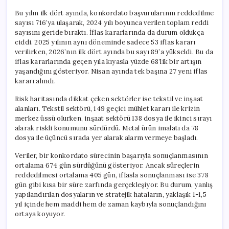
Bu yılın ilk dört ayında, konkordato başvurularının reddedilme
sayısı 716’ya ulaşarak, 2024 yılı boyunca verilen toplam reddi
sayısını geride bıraktı. İflas kararlarında da durum oldukça
ciddi. 2025 yılının aynı döneminde sadece 53 iflas kararı
verilirken, 2026’nın ilk dört ayında bu sayı 89’a yükseldi. Bu da
iflas kararlarında geçen yıla kıyasla yüzde 68’lik bir artışın
yaşandığını gösteriyor. Nisan ayında tek başına 27 yeni iflas
kararı alındı.
Risk haritasında dikkat çeken sektörler ise tekstil ve inşaat
alanları. Tekstil sektörü, 149 geçici mühlet kararı ile krizin
merkez üssü olurken, inşaat sektörü 138 dosya ile ikinci sırayı
alarak riskli konumunu sürdürdü. Metal ürün imalatı da 78
dosya ile üçüncü sırada yer alarak alarm vermeye başladı.
Veriler, bir konkordato sürecinin başarıyla sonuçlanmasının
ortalama 674 gün sürdüğünü gösteriyor. Ancak süreçlerin
reddedilmesi ortalama 405 gün, iflasla sonuçlanması ise 378
gün gibi kısa bir süre zarfında gerçekleşiyor. Bu durum, yanlış
yapılandırılan dosyaların ve stratejik hataların, yaklaşık 1-1,5
yıl içinde hem maddi hem de zaman kaybıyla sonuçlandığını
ortaya koyuyor.