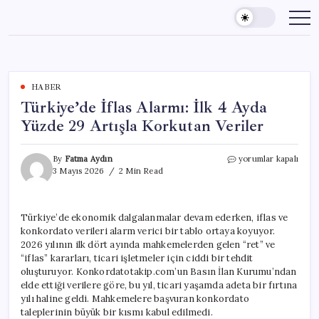
Skip
to
content
HABER
Türkiye’de İflas Alarmı: İlk 4 Ayda
Yüzde 29 Artışla Korkutan Veriler
Türkiye’de
By
Fatma Aydın
yorumlar kapalı
İflas
3 Mayıs 2026
2 Min Read
Alarmı:
İlk
4
Türkiye’de ekonomik dalgalanmalar devam ederken, iflas ve
Ayda
konkordato verileri alarm verici bir tablo ortaya koyuyor.
Yüzde
29
2026 yılının ilk dört ayında mahkemelerden gelen “ret” ve
Artışla
“iflas” kararları, ticari işletmeler için ciddi bir tehdit
Korkutan
oluşturuyor. Konkordatotakip.com’un Basın İlan Kurumu’ndan
Veriler
elde ettiği verilere göre, bu yıl, ticari yaşamda adeta bir fırtına
için
yılı haline geldi. Mahkemelere başvuran konkordato
taleplerinin büyük bir kısmı kabul edilmedi.